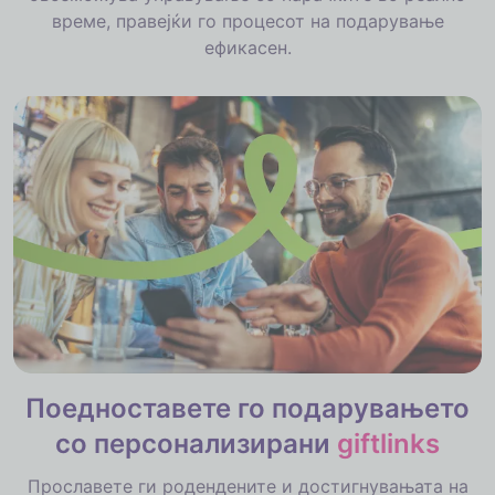
време, правејќи го процесот на подарување
ефикасен.
Поедноставете го подарувањето
со персонализирани
giftlinks
Прославете ги родендените и достигнувањата на