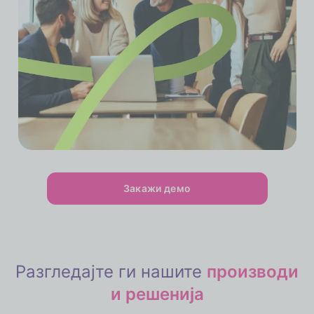
Закажи демо
Разгледајте ги нашите
производи
и решенија