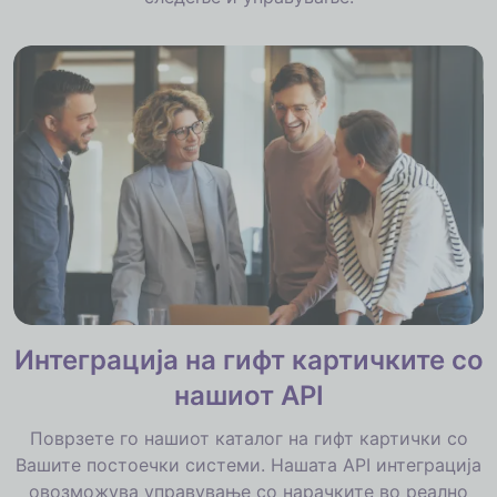
Интеграција на гифт картичките со
нашиот API
Поврзете го нашиот каталог на гифт картички со
Вашите постоечки системи. Нашата API интеграција
овозможува управување со нарачките во реално